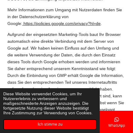
Mehr Informationen zum Umgang mit Nutzerdaten finden Sie
in der Datenschutzerklärung von
Google:
https://policies.google.com/privacy?hl=de
.
Aufgrund der eingesetzten Marketing-Tools baut Ihr Browser
automatisch eine direkte Verbindung mit dem Server von
Google auf. Wir haben keinen Einfluss auf den Umfang und
die weitere Verwendung der Daten, die durch den Einsatz
dieses Tools durch Google erhoben werden und informieren
Sie daher entsprechend unserem Kenntnisstand wie folgt:
Durch die Einbindung von GMP erhält Google die Information,
dass Sie den entsprechenden Teil unseres Internetauftritts
aufgerufen oder eine Anzeige von uns angeklickt haben.
Diese Website verwendet Cookies, um Ihr
Sofern Sie bei einem Dienst von Google registriert sind, kann
Nutzererlebnis zu verbessern und
Google den Besuch Ihrem Account zuordnen. Selbst wenn Sie
maßgeschneiderte Anzeigen anzuzeigen. Die
fortgesetzte Nutzung dieser Website bestätigt
nicht bei Google registriert sind bzw. sich nicht eingeloggt
Ihre Zustimmung zur Verwendung von Cookies.
haben, besteht die Möglichkeit, dass der Anbieter Ihre IP-
Adresse in Erfahrung bringt und speichert. Im Rahmen der
Ich stimme zu
E-Mail
Telefon
Karte
Facebook
WhatsApp
Nutzung von GMP kann es auch zu einer Übermittlung von